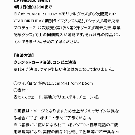
4月2日(金)23:00まで
※『9th YEAR BIRTHDAY メモリアルグッズ』『〈2次販売〉9th
YEAR BIRTHDAY 期別ライブグッズ&期別Tシャツ』『堀未央奈
プロデュース 〈2次販売〉第1弾&第2弾グッズ』『堀未央奈 卒業
記念グッズ』同士の同梱購入が可能です。それ以外の商品とは
同梱できません。予めご了承ください。
【決済方法】
クレジットカード決済、コンビニ決済
※代引き決済、ヤマト後払い決済はおこなっておりません。
◯サイズ目安：約W11.5cm×H17cm×D5cm
◯素材：
表地/スウェード、裏地/ポリエステル、チェーン/鉄
※画像はイメージとなりますため仕上がりのデザインは異な
る場合がございますこと予めご了承ください。
※お客様がお使いになられているパソコン・携帯電話のご使
用環境等により、実際の商品と比較して色味等が若干異なっ