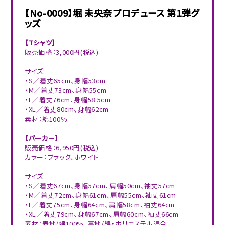
【No-0009】
堀 未央奈プロデュース 第1弾グ
ッズ
【Tシャツ】
販売価格：3,000円(税込)
サイズ:
・S／着丈65cm、身幅53cm
・M／着丈73cm、身幅55cm
・L／着丈76cm、身幅58.5cm
・XL／着丈80cm、身幅62cm
素材：綿100％
【パーカー】
販売価格：6,950円(税込)
カラー：ブラック、ホワイト
サイズ:
・S／着丈67cm、身幅57cm、肩幅50cm、袖丈57cm
・M／着丈72cm、身幅61cm、肩幅55cm、袖丈61cm
・L／着丈75cm、身幅64cm、肩幅58cm、袖丈64cm
・XL／着丈79cm、身幅67cm、肩幅60cm、袖丈66cm
素材：表地/綿100%、裏地/綿・ポリエステル混合