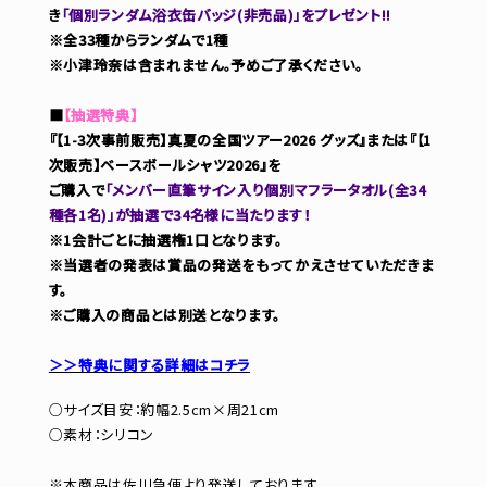
き
「個別ランダム浴衣缶バッジ(非売品)」をプレゼント!!
※全33種からランダムで1種
※小津玲奈は含まれません。予めご了承ください。
■
【抽選特典】
『【1-3次事前販売】真夏の全国ツアー2026 グッズ』または『【1
次販売】ベースボールシャツ2026』を
ご購入で
「メンバー直筆サイン入り個別マフラータオル(全34
種各1名)」が抽選で34名様に当たります！
※1会計ごとに抽選権1口となります。
※当選者の発表は賞品の発送をもってかえさせていただきま
す。
※ご購入の商品とは別送となります。
＞＞特典に関する詳細はコチラ
○サイズ目安：約幅2.5cm×周21cm
○素材：シリコン
※本商品は佐川急便より発送しております。