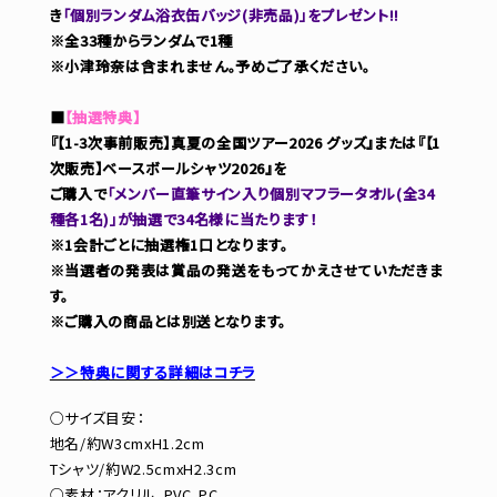
き
「個別ランダム浴衣缶バッジ(非売品)」をプレゼント!!
※全33種からランダムで1種
※小津玲奈は含まれません。予めご了承ください。
■
【抽選特典】
『【1-3次事前販売】真夏の全国ツアー2026 グッズ』または『【1
次販売】ベースボールシャツ2026』を
ご購入で
「メンバー直筆サイン入り個別マフラータオル(全34
種各1名)」が抽選で34名様に当たります！
※1会計ごとに抽選権1口となります。
※当選者の発表は賞品の発送をもってかえさせていただきま
す。
※ご購入の商品とは別送となります。
＞＞特典に関する詳細はコチラ
○サイズ目安：
地名/約W3cmxH1.2cm
Tシャツ/約W2.5cmxH2.3cm
○素材：アクリル、PVC、PC