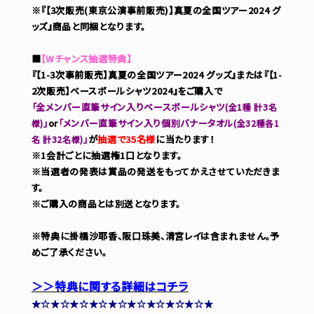
※『【3次販売(東京公演事前販売)】真夏の全国ツアー2024 グ
ッズ』商品と同梱となります。
■
【Wチャンス抽選特典】
『【1-3次事前販売】真夏の全国ツアー2024 グッズ』または『【1-
2次販売】ベースボールシャツ2024』をご購入で
「全メンバー直筆サイン入りベースボールシャツ
(全1種 計3名
」
or
「メンバー直筆サイン入り個別バナータオル
様)
(全32種各1
」
が
抽選で35名様
に当たります！
名 計32名様)
※1会計ごとに抽選権1口となります。
※当選者の発表は賞品の発送をもってかえさせていただきま
す。
※ご購入の商品とは別送となります。
※特典に掛橋沙耶香、阪口珠美、清宮レイは含まれません。予
めご了承ください。
＞＞特典に関する詳細はコチラ
★☆★☆★☆★☆★☆★☆★☆★☆★☆★