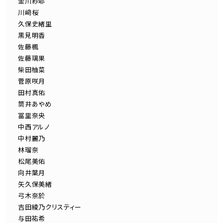
金川紗耶
川﨑桜
久保史緒里
黒見明香
佐藤楓
佐藤璃果
柴田柚菜
菅原咲月
田村真佑
筒井あやめ
冨里奈央
中西アルノ
中村麗乃
林瑠奈
松尾美佑
向井葉月
矢久保美緒
弓木奈於
吉田綾乃クリスティー
与田祐希