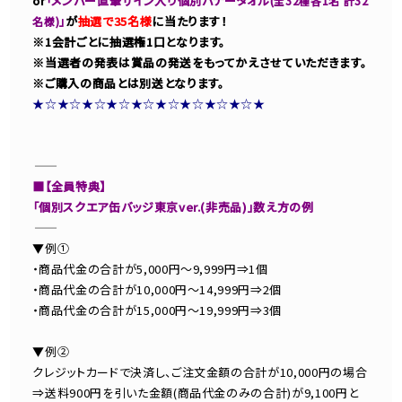
or
「メンバー直筆サイン入り個別バナータオル
(全32種各1名 計32
」
が
抽選で35名様
に当たります！
名様)
※1会計ごとに抽選権1口となります。
※当選者の発表は賞品の発送をもってかえさせていただきます。
※ご購入の商品とは別送となります。
★☆★☆★☆★☆★☆★☆★☆★☆★☆★
―――――――――――
■【全員特典】
「個別スクエア缶バッジ東京ver.(非売品)」数え方の例
―――――――――――
▼例①
・商品代金の合計が5,000円～9,999円⇒1個
・商品代金の合計が10,000円～14,999円⇒2個
・商品代金の合計が15,000円～19,999円⇒3個
▼例②
クレジットカードで決済し、ご注文金額の合計が10,000円の場合
⇒送料900円を引いた金額(商品代金のみの合計)が9,100円と