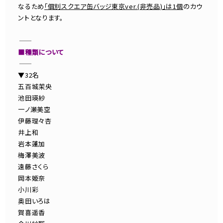
なるため
「個別スクエア缶バッジ東京ver.(非売品)」は1個
のカウ
ントとなります。
―――――――――――
■種類について
―――――――――――
▼32名
五百城茉央
池田瑛紗
一ノ瀬美空
伊藤理々杏
井上和
岩本蓮加
梅澤美波
遠藤さくら
岡本姫奈
小川彩
奥田いろは
賀喜遥香