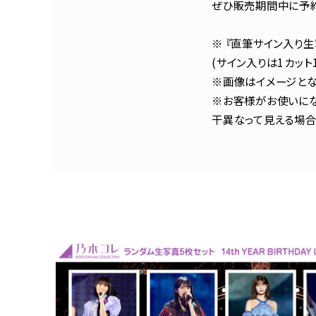
ぜひ販売期間中に予約
※ 『直筆サイン入り
(サイン入りは1カッ
※画像はイメージとな
※お客様がお使いにな
干異なって見える場合