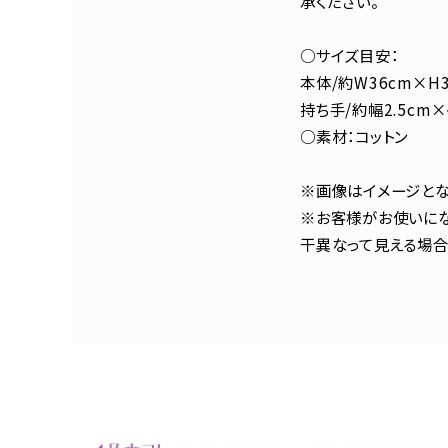
承ください。
○サイズ目安：
本体/約W36cm×H3
持ち手/約幅2.5cm×
○素材：コットン
※画像はイメージとな
※お客様がお使いにな
干異なって見える場合