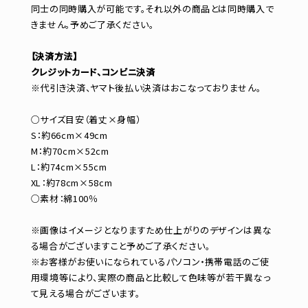
同士の同時購入が可能です。それ以外の商品とは同時購入で
きません。予めご了承ください。
【決済方法】
クレジットカード、コンビニ決済
※代引き決済、ヤマト後払い決済はおこなっておりません。
○サイズ目安（着丈×身幅）
S：約66cm×49cm
M：約70cm×52cm
L：約74cm×55cm
XL：約78cm×58cm
○素材：綿100％
※画像はイメージとなりますため仕上がりのデザインは異な
る場合がございますこと予めご了承ください。
※お客様がお使いになられているパソコン・携帯電話のご使
用環境等により、実際の商品と比較して色味等が若干異なっ
て見える場合がございます。