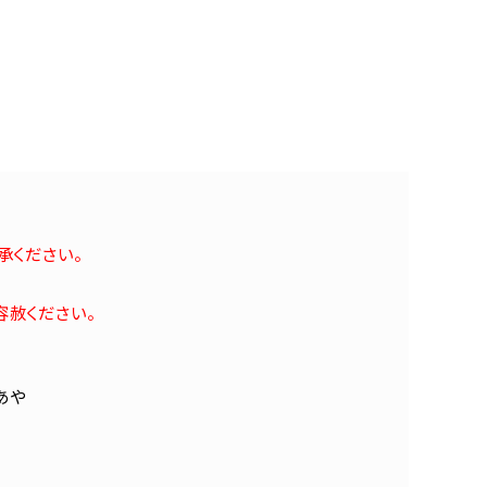
承ください。
容赦ください。
あや