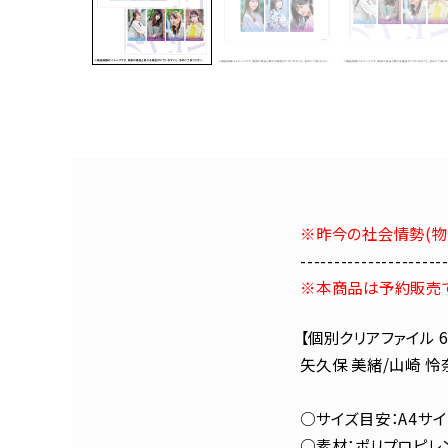
※昨今の社会情勢(物
---------------------
※本商品は予約販売で
【個別クリアファイル 
矢久保 美緒/山崎 怜
○サイズ目安：A4サイ
○素材：ポリプロピレ