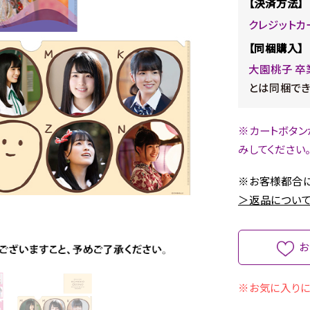
【決済方法】
クレジットカ
【同梱購入】
大園桃子 卒
とは同梱でき
※カートボタン
みしてください
※お客様都合に
＞返品について
お
※お気に入りに