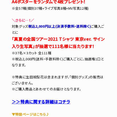
A4ポスターをランダムで4枚プレゼント！
※全57種(個別37種+ライブ写真8種+MV写真12種)
＼さらに…！／
対象グッズ
税込2,000円以上(決済手数料・送料除く)
ご購入ご
とに
「真夏の全国ツアー2021 Tシャツ 東京ver. サイン
入り生写真」が抽選で111名様に当たります！
※37名×3カット 全111種
※税込2,000円(送料・手数料除く)ご購入ごとに、抽選権1口と
なります。
※特典に生田絵梨花は含まれますが、「個別グッズ」の販売は
ございません。
※ご購入商品とあわせてのお届けとなります。
＞＞特典に関する詳細はコチラ
▼特設ページはこちら♪