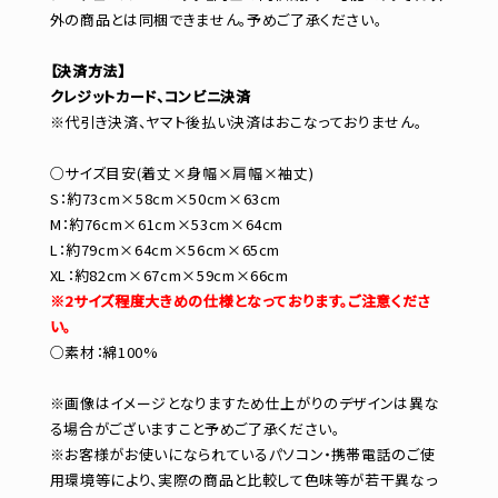
外の商品とは同梱できません。予めご了承ください。
【決済方法】
クレジットカード、コンビニ決済
※代引き決済、ヤマト後払い決済はおこなっておりません。
○サイズ目安(着丈×身幅×肩幅×袖丈)
S：約73cm×58cm×50cm×63cm
M：約76cm×61cm×53cm×64cm
L：約79cm×64cm×56cm×65cm
XL：約82cm×67cm×59cm×66cm
※2サイズ程度大きめの仕様となっております。ご注意くださ
い。
○素材：綿100%
※画像はイメージとなりますため仕上がりのデザインは異な
る場合がございますこと予めご了承ください。
※お客様がお使いになられているパソコン・携帯電話のご使
用環境等により、実際の商品と比較して色味等が若干異なっ