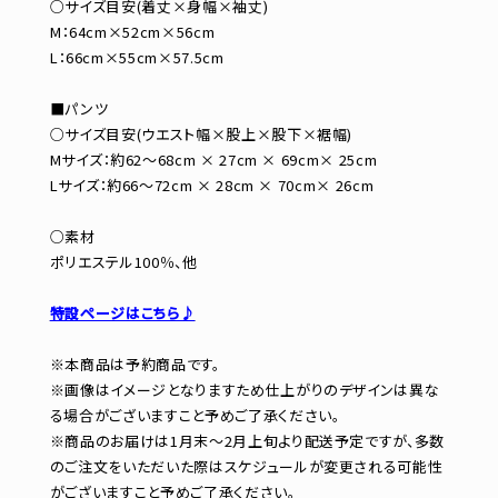
○サイズ目安(着丈×身幅×袖丈)
M：64cm×52cm×56cm
L：66cm×55cm×57.5cm
■パンツ
○サイズ目安(ウエスト幅×股上×股下×裾幅)
Mサイズ：約62～68cm × 27cm × 69cm× 25cm
Lサイズ：約66～72cm × 28cm × 70cm× 26cm
○素材
ポリエステル100％、他
特設ページはこちら♪
※本商品は予約商品です。
※画像はイメージとなりますため仕上がりのデザインは異な
る場合がございますこと予めご了承ください。
※商品のお届けは1月末～2月上旬より配送予定ですが、多数
のご注文をいただいた際はスケジュールが変更される可能性
がございますこと予めご了承ください。