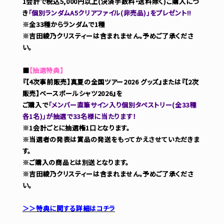
1会計で税込5,000円以上(決済手数料・送料除く)ご購入につ
き
「個別ランダムA5クリアファイル(非売品)」をプレゼント!!
※全33種からランダムで1種
※吉田綾乃クリスティーは含まれません。予めご了承くださ
い。
■
【抽選特典】
『【4次事前販売】真夏の全国ツアー2026 グッズ』または『【2次
販売】ベースボールシャツ2026』を
ご購入で
「メンバー直筆サイン入り個別タペストリー(全33種
各1名)」が抽選で33名様に当たります！
※1会計ごとに抽選権1口となります。
※当選者の発表は賞品の発送をもってかえさせていただきま
す。
※ご購入の商品とは別送となります。
※吉田綾乃クリスティーは含まれません。予めご了承くださ
い。
＞＞特典に関する詳細はコチラ