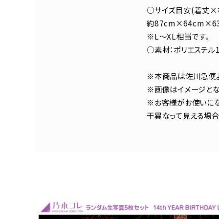
○サイズ目安(着丈×
約87cm×64cm×63
※L～XL相当です。
○素材：ポリエステル1
※本商品は佐川急便よ
※画像はイメージとな
※お客様がお使いにな
干異なって見える場合