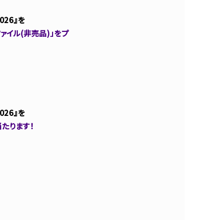
26』を
ァイル(非売品)」をプ
26』を
当たります！