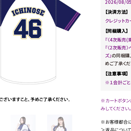
2026/08/
【決済方法】
クレジットカ
【同梱購入】
『〈4次販売
『〈2次販売〉ベ
ズ』
の同梱購
めご了承くだ
【注意事項】
※１会計ごと
※カートボタン
みしてください
※お客様都合に
＞返品について