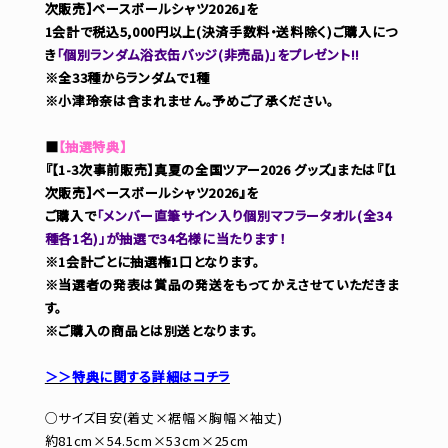
次販売】ベースボールシャツ2026』を
1会計で税込5,000円以上(決済手数料・送料除く)ご購入につ
き
「個別ランダム浴衣缶バッジ(非売品)」をプレゼント!!
※全33種からランダムで1種
※小津玲奈は含まれません。予めご了承ください。
■
【抽選特典】
『【1-3次事前販売】真夏の全国ツアー2026 グッズ』または『【1
次販売】ベースボールシャツ2026』を
ご購入で
「メンバー直筆サイン入り個別マフラータオル(全34
種各1名)」が抽選で34名様に当たります！
※1会計ごとに抽選権1口となります。
※当選者の発表は賞品の発送をもってかえさせていただきま
す。
※ご購入の商品とは別送となります。
＞＞特典に関する詳細はコチラ
○サイズ目安(着丈×裾幅×胸幅×袖丈)
約81cm×54.5cm×53cm×25cm