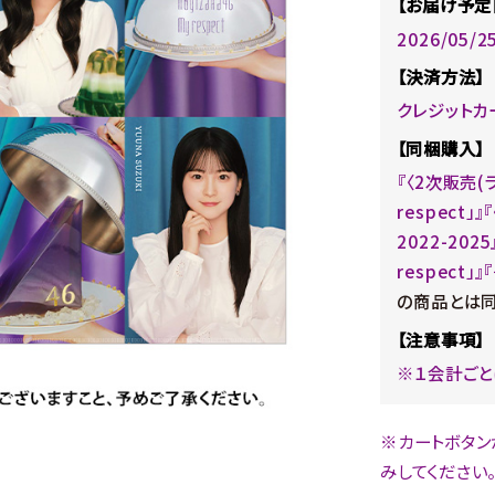
【お届け予定
2026/05/
【決済方法】
クレジットカ
【同梱購入】
『〈2次販売(ラ
respect」
2022-20
respect」』『
の商品とは同
【注意事項】
※１会計ごと
※カートボタン
みしてください