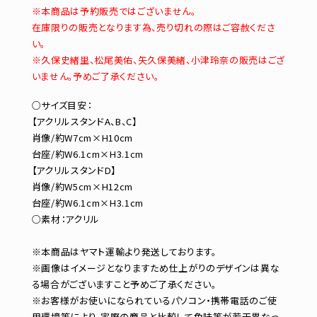
※本商品は予約販売ではございません。
在庫限りの販売となります為、売り切れの際はご容赦くださ
い。
※久保史緒里、松尾美佑、矢久保美緒、小津玲奈の販売はござ
いません。予めご了承ください。
○サイズ目安：
【アクリルスタンドA、B、C】
肖像/約W7cm×H10cm
台座/約W6.1cm×H3.1cm
【アクリルスタンドD】
肖像/約W5cm×H12cm
台座/約W6.1cm×H3.1cm
○素材：アクリル
※本商品はヤマト運輸より発送しております。
※画像はイメージとなりますため仕上がりのデザインは異な
る場合がございますこと予めご了承ください。
※お客様がお使いになられているパソコン・携帯電話のご使
用環境等により、実際の商品と比較して色味等が若干異なっ