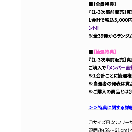
■【全員特典】
『【1-3次事前販売】
1会計で税込5,000
ント!!
※全39種からランダ
■
【抽選特典】
『【1-3次事前販売】
ご購入で
「メンバー直
※1会計ごとに抽選権
※当選者の発表は賞品
※ご購入の商品とは別
＞＞特典に関する詳
○サイズ目安：フリー
頭囲/約58～61cm