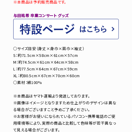
※本商品は予約販売商品です。
与田祐希 卒業コンサート グッズ
○サイズ目安（身丈×身巾×肩巾×袖丈）
S：約71.5cm×58cm×61cm×57cm
M：約74.5cm×61cm×64cm×58cm
L：約77.5cm×64cm×67cm×59cm
XL：約80.5cm×67cm×70cm×60cm
○素材：綿100%
※本商品はヤマト運輸より発送しております。
※画像はイメージとなりますため仕上がりのデザインは異な
る場合がございますこと予めご了承ください。
※お客様がお使いになられているパソコン・携帯電話のご使
用環境等により、実際の商品と比較して色味等が若干異なっ
て見える場合がございます。