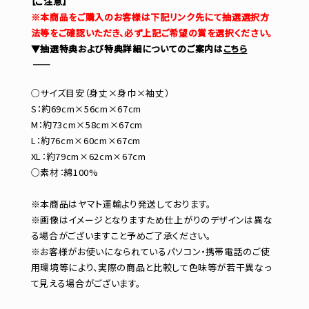
【ご注意】
※本商品をご購入のお客様は下記リンク先にて抽選選択方
法等をご確認いただき、必ず上記ご希望の賞を選択ください。
▼抽選特典および特典詳細についてのご案内は
こちら
―――――――――――
○サイズ目安（身丈×身巾×袖丈）
S：約69cm×56cm×67cm
M：約73cm×58cm×67cm
L：約76cm×60cm×67cm
XL：約79cm×62cm×67cm
○素材：綿100%
※本商品はヤマト運輸より発送しております。
※画像はイメージとなりますため仕上がりのデザインは異な
る場合がございますこと予めご了承ください。
※お客様がお使いになられているパソコン・携帯電話のご使
用環境等により、実際の商品と比較して色味等が若干異なっ
て見える場合がございます。