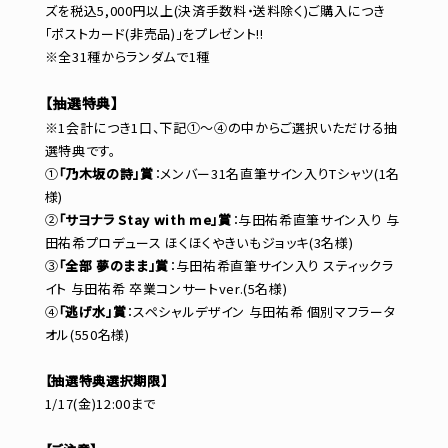
ズを税込5,000円以上(決済手数料・送料除く)ご購入につき
「ポストカード(非売品)」をプレゼント!!
※全31種からランダムで1種
【抽選特典】
※1会計につき1口、下記①～④の中からご選択いただける抽
選特典です。
①
「乃木坂の詩」賞
：メンバー31名直筆サイン入りTシャツ(1名
様)
②
「サヨナラ Stay with me」賞
：与田祐希直筆サイン入り 与
田祐希プロデュース ほくほくやきいもジョッキ(3名様)
③
「全部 夢のまま」賞
：与田祐希直筆サイン入り スティックラ
イト 与田祐希 卒業コンサートver.(5名様)
④
「逃げ水」賞
：スペシャルデザイン 与田祐希 個別マフラータ
オル(550名様)
【抽選特典選択期限】
1/17(金)12:00まで