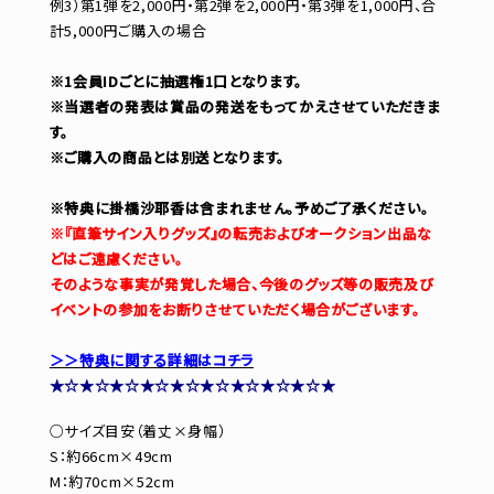
例3）第1弾を2,000円・第2弾を2,000円・第3弾を1,000円、合
計5,000円ご購入の場合
※1会員IDごとに抽選権1口となります。
※当選者の発表は賞品の発送をもってかえさせていただきま
す。
※ご購入の商品とは別送となります。
※特典に掛橋沙耶香は含まれません。予めご了承ください。
※『直筆サイン入りグッズ』の転売およびオークション出品な
どはご遠慮ください。
そのような事実が発覚した場合、今後のグッズ等の販売及び
イベントの参加をお断りさせていただく場合がございます。
＞＞特典に関する詳細はコチラ
★☆★☆★☆★☆★☆★☆★☆★☆★☆★
○サイズ目安（着丈×身幅）
S：約66cm×49cm
M：約70cm×52cm