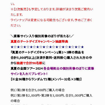
い。
※【2次販売】も予定しております。詳細が決まり次第ご案内い
たします。
ラインナップは変更になる可能性もございます。予めご了承く
ださい。
＼直筆サイン入り個別肖像のぼりが当たる！／
真夏のチートデイズキャンペーン抽選特典
★☆★☆★☆★☆★☆★☆★☆★☆★☆★☆★☆★
『真夏のチートデイズキャンペーン』第1～3弾の商品を
合計5,000円以上(決済手数料・送料除く)購入された方の中
から
抽選で合計96名様
に
真夏の全国ツアー2024
各会場掲出の個別肖像のぼりに直筆
サインを入れてプレゼント！
【※全96種からランダムで1種(メンバー32名×3種)】
例1）第1弾を合計5,000円ご購入の場合
例2）第1弾を2,000円・第2弾を3,000円、合計5,000円ご購入
の場合