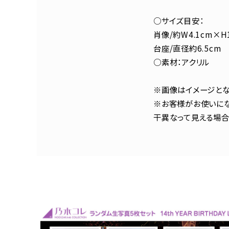
○サイズ目安：
肖像/約W4.1cm×H1
台座/直径約6.5cm
○素材：アクリル
※画像はイメージとな
※お客様がお使いにな
干異なって見える場合