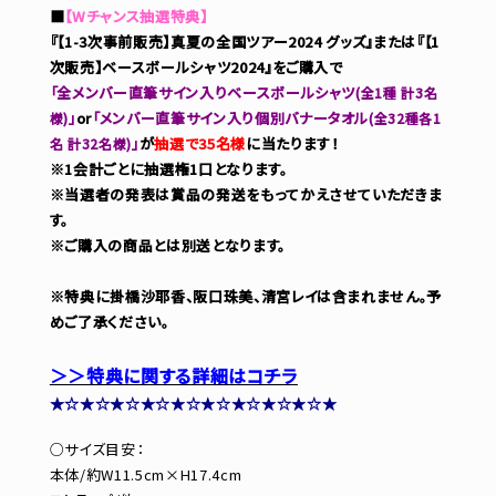
■
【Wチャンス抽選特典】
『【1-3次事前販売】真夏の全国ツアー2024 グッズ』または『【1
次販売】ベースボールシャツ2024』をご購入で
「全メンバー直筆サイン入りベースボールシャツ
(全1種 計3名
」
or
「メンバー直筆サイン入り個別バナータオル
様)
(全32種各1
」
が
抽選で35名様
に当たります！
名 計32名様)
※1会計ごとに抽選権1口となります。
※当選者の発表は賞品の発送をもってかえさせていただきま
す。
※ご購入の商品とは別送となります。
※特典に掛橋沙耶香、阪口珠美、清宮レイは含まれません。予
めご了承ください。
＞＞特典に関する詳細はコチラ
★☆★☆★☆★☆★☆★☆★☆★☆★☆★
○サイズ目安：
本体/約W11.5cm×H17.4cm