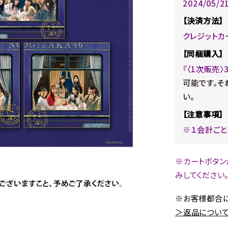
2024/05/
【決済方法】
クレジットカ
【同梱購入】
『〈1次販売〉
可能です。そ
い。
【注意事項】
※１会計ごと
※カートボタン
みしてください
※お客様都合に
＞返品について