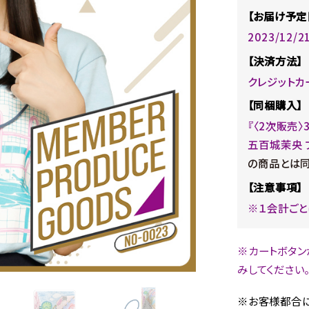
【お届け予定
2023/12/
【決済方法】
クレジットカ
【同梱購入】
『〈2次販売〉
五百城茉央 
の商品とは同
【注意事項】
※１会計ごと
※カートボタン
みしてください
※お客様都合に