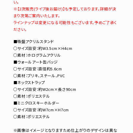
い。
※【2次販売(ライブ後お届け)】も予定しております。詳細が決
まり次第ご案内いたします。
ラインナップは変更になる可能性もございます。予めご了承く
ださい。
■吸盤アクリルスタンド
○サイズ目安：約W3.5cm×H4cm
○素材：ホログラムアクリル
■ウォールアート缶バッジ
○サイズ目安：直径約5.6cm
○素材：ブリキ、スチール、PVC
■ネックストラップ
○サイズ目安：約W2cm×長さ90cm
○素材：ポリエステル
■ミニクロスキーホルダー
○サイズ目安：約W7cm×H7cm
○素材：ポリエステル
※画像はイメージとなりますため仕上がりのデザインは異な