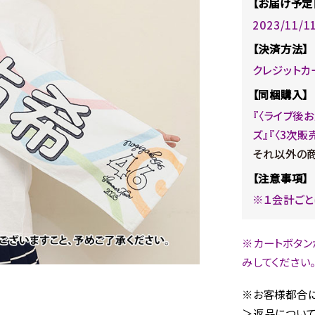
【お届け予定
2023/11/
【決済方法】
クレジットカ
【同梱購入】
『〈ライブ後
ズ』『〈3次販
それ以外の商
【注意事項】
※１会計ごと
※カートボタン
みしてください
※お客様都合に
＞返品について