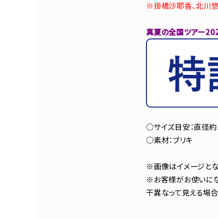
※掛橋沙耶香、北川悠
真夏の全国ツアー20
○サイズ目安：直径約5
○素材：ブリキ
※画像はイメージとな
※お客様がお使いにな
干異なって見える場合