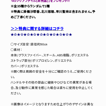
「A5クリアファイル(非売品)」をプレゼント!!
※全35種からランダムで1種
※特典に掛橋沙耶香、北川悠理、早川聖来は含まれません。予
めご了承ください。
＞＞特典に関する詳細はコチラ
★☆★☆★☆★☆★☆★☆★☆★☆★☆★
○サイズ目安：直径約90㎝
○素材：
本体/グラスファイバー、スチール、ABS樹脂、ポリエステル
ストラップ部分/ポリプロピレン、ポリエステル
カバー/ポリエステル
※開く際は周囲の安全を十分にご確認のうえ、ご使用くださ
い。
ハンドルやその他の部品に破損やひびなどの異常がある場
合、及び動作に異常を感じた場合は直ちに使用を中止してく
ださい。
※画像はイメージとなりますため仕上がりのデザインは異な