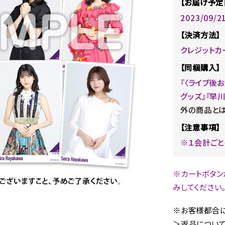
【お届け予定
2023/09/
【決済方法】
クレジットカ
【同梱購入】
『〈ライブ後
グッズ』『早
外の商品とは
【注意事項】
※１会計ごと
※カートボタン
みしてください
※お客様都合に
＞返品について