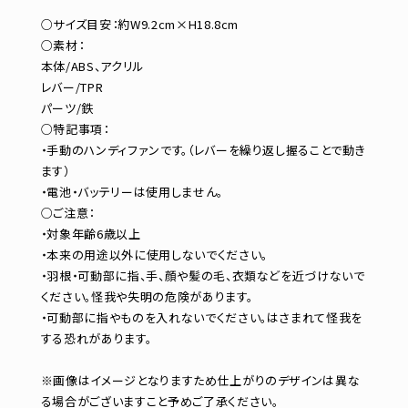
○サイズ目安：約W9.2cm×H18.8cm
○素材：
本体/ABS、アクリル
レバー/TPR
パーツ/鉄
○特記事項：
・手動のハンディファンです。（レバーを繰り返し握ることで動き
ます）
・電池・バッテリーは使用しません。
○ご注意：
・対象年齢6歳以上
・本来の用途以外に使用しないでください。
・羽根・可動部に指、手、顔や髪の毛、衣類などを近づけないで
ください。怪我や失明の危険があります。
・可動部に指やものを入れないでください。はさまれて怪我を
する恐れがあります。
※画像はイメージとなりますため仕上がりのデザインは異な
る場合がございますこと予めご了承ください。