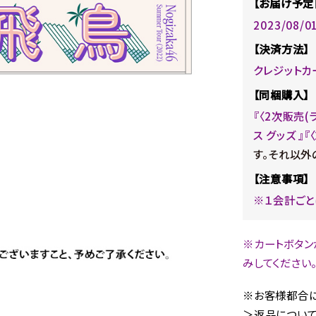
【お届け予定
2023/08/
【決済方法】
クレジットカ
【同梱購入】
『〈2次販売
ス グッズ 』
す。それ以外
【注意事項】
※１会計ごと
※カートボタン
みしてください
※お客様都合に
＞返品について