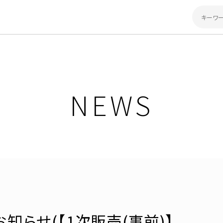
NEWS
知らせ(【1次販売(事前)】